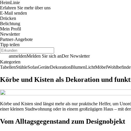
Heim
Linie
Erfahren Sie mehr über uns
E-Mail senden
Drücken
Belichtung
Mein Profil
Newsletter
Partner-Angebote
Tipp teilen
anmelden
Melden Sie sich an
Der Newsletter
Kategorien
Tabellen
Stühle
Sofas
Geräte
Dekoration
Blumen
Licht
Möbel
Wohlbefinde
Körbe und Kisten als Dekoration und funk
Körbe und Kisten sind längst mehr als nur praktische Helfer, um Unord
einer kleinen Stadtwohnung oder in einem großzügigen Haus – mit den r
Vom Alltagsgegenstand zum Designobjekt