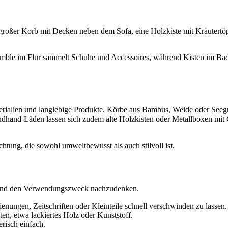
in großer Korb mit Decken neben dem Sofa, eine Holzkiste mit Kräute
mble im Flur sammelt Schuhe und Accessoires, während Kisten im Bad 
rialien und langlebige Produkte. Körbe aus Bambus, Weide oder Seegr
dhand-Läden lassen sich zudem alte Holzkisten oder Metallboxen mit Ge
htung, die sowohl umweltbewusst als auch stilvoll ist.
t und den Verwendungszweck nachzudenken.
nungen, Zeitschriften oder Kleinteile schnell verschwinden zu lassen.
ten, etwa lackiertes Holz oder Kunststoff.
risch einfach.