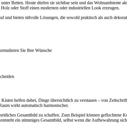
nter Betten. Heute dürfen sie sichtbar sein und das Wohnambiente akt
Holz oder Stoff einen modernen oder industriellen Look erzeugen.
uf und bieten stilvolle Lösungen, die sowohl praktisch als auch dekor
 formulieren Sie Ihre Wünsche
scheiden
isten helfen dabei, Dinge übersichtlich zu verstauen – von Zeitschri
er Raum wirkt automatisch harmonischer.
nheitliches Gesamtbild zu schaffen. Zum Beispiel können geflochtene
entsteht ein stimmiges Gesamtbild, selbst wenn die Aufbewahrung sicht