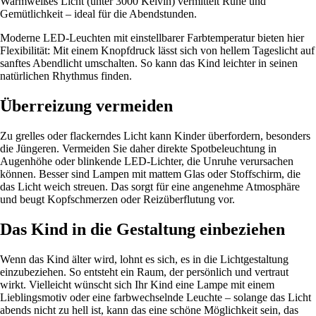
Warmweißes Licht (unter 3000 Kelvin) vermittelt Ruhe und
Gemütlichkeit – ideal für die Abendstunden.
Moderne LED-Leuchten mit einstellbarer Farbtemperatur bieten hier
Flexibilität: Mit einem Knopfdruck lässt sich von hellem Tageslicht auf
sanftes Abendlicht umschalten. So kann das Kind leichter in seinen
natürlichen Rhythmus finden.
Überreizung vermeiden
Zu grelles oder flackerndes Licht kann Kinder überfordern, besonders
die Jüngeren. Vermeiden Sie daher direkte Spotbeleuchtung in
Augenhöhe oder blinkende LED-Lichter, die Unruhe verursachen
können. Besser sind Lampen mit mattem Glas oder Stoffschirm, die
das Licht weich streuen. Das sorgt für eine angenehme Atmosphäre
und beugt Kopfschmerzen oder Reizüberflutung vor.
Das Kind in die Gestaltung einbeziehen
Wenn das Kind älter wird, lohnt es sich, es in die Lichtgestaltung
einzubeziehen. So entsteht ein Raum, der persönlich und vertraut
wirkt. Vielleicht wünscht sich Ihr Kind eine Lampe mit einem
Lieblingsmotiv oder eine farbwechselnde Leuchte – solange das Licht
abends nicht zu hell ist, kann das eine schöne Möglichkeit sein, das