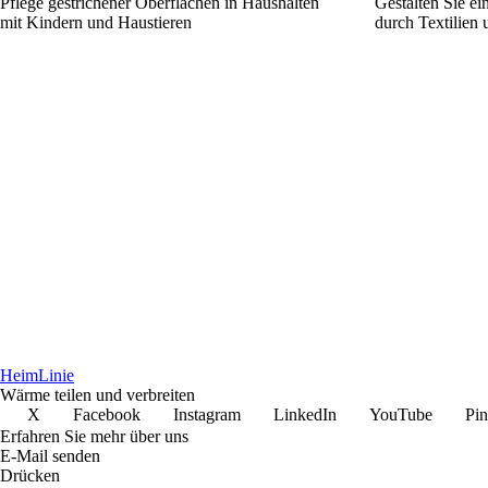
Pflege gestrichener Oberflächen in Haushalten
Gestalten Sie ei
mit Kindern und Haustieren
durch Textilien
Heim
Linie
Wärme teilen und verbreiten
X
Facebook
Instagram
LinkedIn
YouTube
Pin
Erfahren Sie mehr über uns
E-Mail senden
Drücken