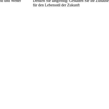
nd und Wetter
Denken Sie langfristig: Gestalten Sie Ihr Zuhause
für den Lebensstil der Zukunft