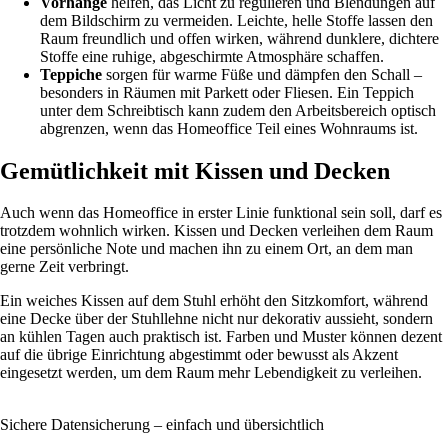
Vorhänge
helfen, das Licht zu regulieren und Blendungen auf
dem Bildschirm zu vermeiden. Leichte, helle Stoffe lassen den
Raum freundlich und offen wirken, während dunklere, dichtere
Stoffe eine ruhige, abgeschirmte Atmosphäre schaffen.
Teppiche
sorgen für warme Füße und dämpfen den Schall –
besonders in Räumen mit Parkett oder Fliesen. Ein Teppich
unter dem Schreibtisch kann zudem den Arbeitsbereich optisch
abgrenzen, wenn das Homeoffice Teil eines Wohnraums ist.
Gemütlichkeit mit Kissen und Decken
Auch wenn das Homeoffice in erster Linie funktional sein soll, darf es
trotzdem wohnlich wirken. Kissen und Decken verleihen dem Raum
eine persönliche Note und machen ihn zu einem Ort, an dem man
gerne Zeit verbringt.
Ein weiches Kissen auf dem Stuhl erhöht den Sitzkomfort, während
eine Decke über der Stuhllehne nicht nur dekorativ aussieht, sondern
an kühlen Tagen auch praktisch ist. Farben und Muster können dezent
auf die übrige Einrichtung abgestimmt oder bewusst als Akzent
eingesetzt werden, um dem Raum mehr Lebendigkeit zu verleihen.
Sichere Datensicherung – einfach und übersichtlich