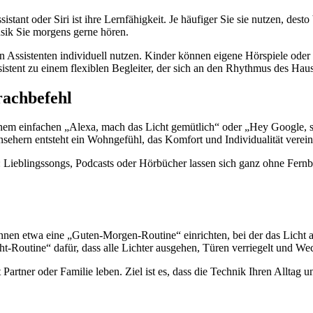
stant oder Siri ist ihre Lernfähigkeit. Je häufiger Sie sie nutzen, dest
sik Sie morgens gerne hören.
en Assistenten individuell nutzen. Kinder können eigene Hörspiele od
stent zu einem flexiblen Begleiter, der sich an den Rhythmus des Haus
rachbefehl
inem einfachen „Alexa, mach das Licht gemütlich“ oder „Hey Google, st
ehern entsteht ein Wohngefühl, das Komfort und Individualität verein
: Lieblingssongs, Podcasts oder Hörbücher lassen sich ganz ohne Fern
önnen etwa eine „Guten-Morgen-Routine“ einrichten, bei der das Licht a
-Routine“ dafür, dass alle Lichter ausgehen, Türen verriegelt und Wec
 Partner oder Familie leben. Ziel ist es, dass die Technik Ihren Alltag un