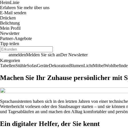
Heim
Linie
Erfahren Sie mehr über uns
E-Mail senden
Drücken
Belichtung
Mein Profil
Newsletter
Partner-Angebote
Tipp teilen
anmelden
Melden Sie sich an
Der Newsletter
Kategorien
Tabellen
Stühle
Sofas
Geräte
Dekoration
Blumen
Licht
Möbel
Wohlbefinde
Machen Sie Ihr Zuhause persönlicher mit S
Sprachassistenten haben sich in den letzten Jahren von einer technische
Wetterbericht vorlesen oder den Staubsauger starten – und sie können n
und Tagesabläufen an und machen den Alltag komfortabler und persönl
Ein digitaler Helfer, der Sie kennt